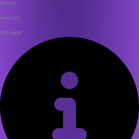
HOURS
–
MINUTES
–
SECONDS