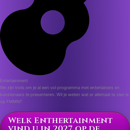
Entertainment
We zijn trots om je al een vol programma met entertainers en
kunstenaars te presenteren. Wil je weten wat er allemaal te zien is
op FMMN?
Welk Enthertainment
vind u in 2027 op de