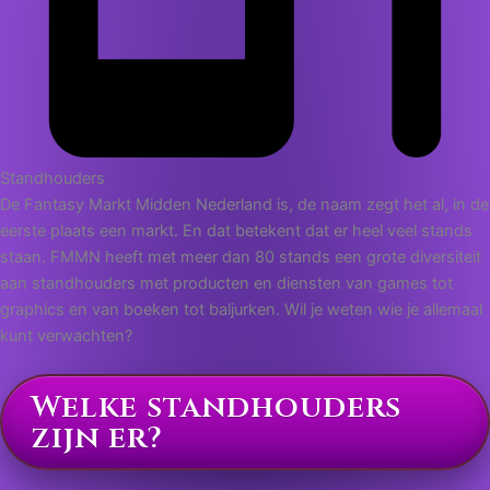
Standhouders
De Fantasy Markt Midden Nederland is, de naam zegt het al, in de
eerste plaats een markt. En dat betekent dat er heel veel stands
staan. FMMN heeft met meer dan 80 stands een grote diversiteit
aan standhouders met producten en diensten van games tot
graphics en van boeken tot baljurken. Wil je weten wie je allemaal
kunt verwachten?
Welke standhouders
zijn er?