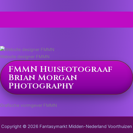
Website designer FMMN
FMMN Huisfotograaf
Brian Morgan
Photography
Grafische vormgever FMMN
Copyright © 2026 Fantasymarkt Midden-Nederland Voorthuizen