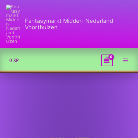
Ga
naar
de
Fantasymarkt Midden-Nederland
inhoud
Voorthuizen
0
XP