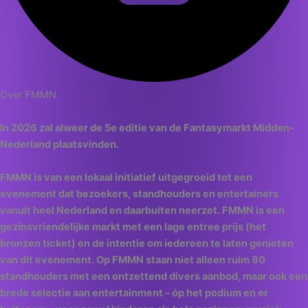
Over FMMN
In 2026 zal alweer de 5e editie van de Fantasymarkt Midden-
Nederland plaatsvinden.
FMMN is van een lokaal initiatief uitgegroeid tot een
evenement dat bezoekers, standhouders en entertainers
vanuit heel Nederland en daarbuiten neerzet. FMMN is een
gezinsvriendelijke markt met een lage entree prijs (het
bronzen ticket) en de intentie om iedereen te laten genieten
van dit evenement. Op FMMN staan niet alleen ruim 80
standhouders met een ontzettend divers aanbod, maar ook een
brede selectie aan entertainment – óp het podium en er